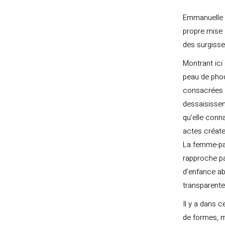
Emmanuelle B
propre mise 
des surgisse
Montrant ici
peau de phoq
consacrées à
dessaisisse
qu’elle conna
actes créate
La femme-pay
rapproche par
d’enfance a
transparente
Il y a dans 
de formes, m