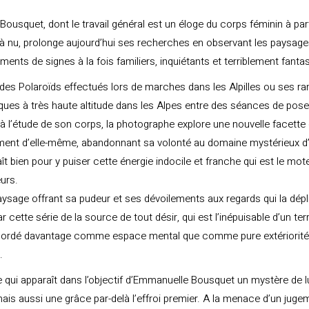
ousquet, dont le travail général est un éloge du corps féminin à part
à nu, prolonge aujourd’hui ses recherches en observant les paysa
ments de signes à la fois familiers, inquiétants et terriblement fant
 des Polaroïds effectués lors de marches dans les Alpilles ou ses 
ues à très haute altitude dans les Alpes entre des séances de pos
 l’étude de son corps, la photographe explore une nouvelle facette
ment d’elle-même, abandonnant sa volonté au domaine mystérieux d
ît bien pour y puiser cette énergie indocile et franche qui est le mot
urs.
sage offrant sa pudeur et ses dévoilements aux regards qui la dépl
 cette série de la source de tout désir, qui est l’inépuisable d’un terr
bordé davantage comme espace mental que comme pure extériorité
.
ce qui apparaît dans l’objectif d’Emmanuelle Bousquet un mystère de 
ais aussi une grâce par-delà l’effroi premier. A la menace d’un juge