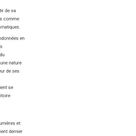
ir de sa
ges comme
asmatiques.
randonnées en
es
 du
’une nature
eur de ses
ient se
itoire
lumières et
ment dernier