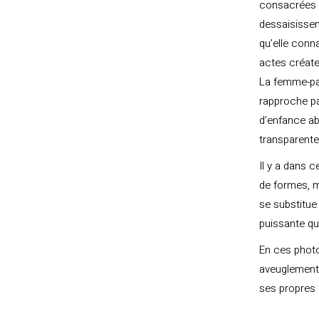
consacrées à
dessaisisse
qu’elle conna
actes créate
La femme-pay
rapproche par
d’enfance a
transparente
Il y a dans 
de formes, m
se substitue
puissante qu
En ces photo
aveuglement,
ses propres 