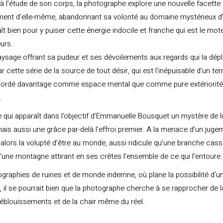
 l’étude de son corps, la photographe explore une nouvelle facette
ment d’elle-même, abandonnant sa volonté au domaine mystérieux d
ît bien pour y puiser cette énergie indocile et franche qui est le mot
urs.
sage offrant sa pudeur et ses dévoilements aux regards qui la dépl
 cette série de la source de tout désir, qui est l’inépuisable d’un terr
bordé davantage comme espace mental que comme pure extériorité
.
ce qui apparaît dans l’objectif d’Emmanuelle Bousquet un mystère de 
ais aussi une grâce par-delà l’effroi premier. A la menace d’un juge
 alors la volupté d’être au monde, aussi ridicule qu’une branche cass
’une montagne attirant en ses crêtes l’ensemble de ce qui l’entoure.
graphies de ruines et de monde indemne, où plane la possibilité d’u
 il se pourrait bien que la photographe cherche à se rapprocher de la
éblouissements et de la chair même du réel.