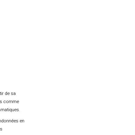
ir de sa
ges comme
asmatiques.
randonnées en
es